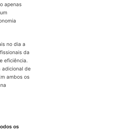
ão apenas
 um
conomia
is no dia a
fissionais da
 eficiência.
 adicional de
 Em ambos os
 na
todos os