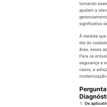
tornando esse
ajudam a iden
gerenciamento
significativa 
À medida que a
dia do cuidad
área, esses ap
Para os entus
segurança e e
casos, a adoç
modernização 
Pergunta
Diagnóst
Os aplicat