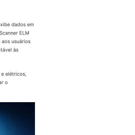
exibe dados em
r Scanner ELM
 aos usuários
tável às
e elétricos,
ar o