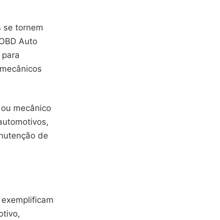
s se tornem
 OBD Auto
 para
a mecânicos
a ou mecânico
automotivos,
anutenção de
 exemplificam
tivo,