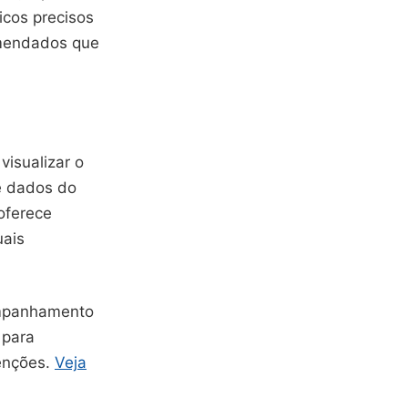
icos precisos
comendados que
visualizar o
e dados do
oferece
uais
companhamento
 para
tenções.
Veja