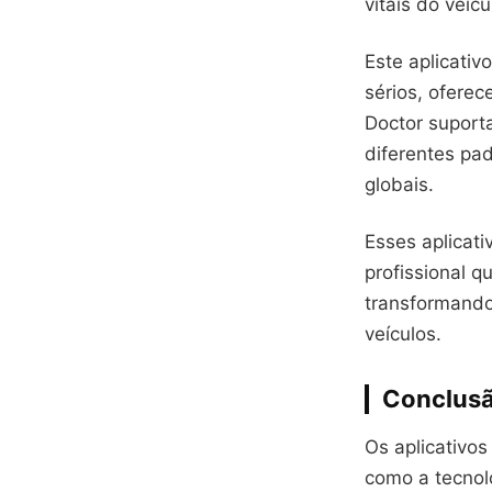
vitais do veícu
Este aplicativ
sérios, ofere
Doctor suporta
diferentes pa
globais.
Esses aplicat
profissional 
transformando
veículos.
Conclus
Os aplicativo
como a tecnol