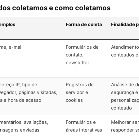
dos coletamos e como coletamos
emplos
Forma de coleta
Finalidade p
me, e-mail
Formulários de
Atendimento
contato,
conteúdos o
newsletter
ereço IP, tipo de
Registros de
Análise de 
egador, páginas visitadas,
servidor e
segurança e
ta e hora de acesso
cookies
personaliza
conteúdo
mentários, avaliações,
Formulários e
Melhorar ser
nsagens enviadas
áreas interativas
responder so