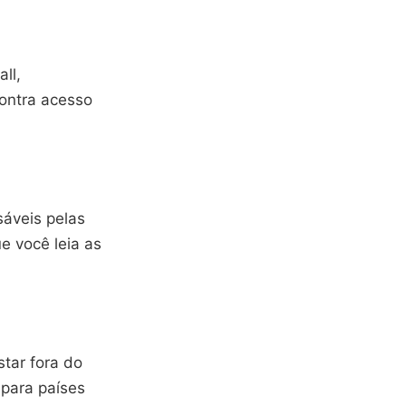
ll,
ontra acesso
sáveis pelas
e você leia as
tar fora do
 para países