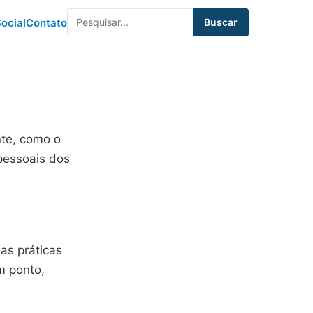
ocial
Contato
Buscar
nte, como o
pessoais dos
as práticas
m ponto,