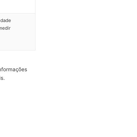
cidade
medir
informações
s.