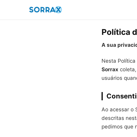
Política 
A sua privaci
Nesta Política
Sorrax
coleta,
usuários quand
Consent
Ao acessar o 
descritas nes
pedimos que n