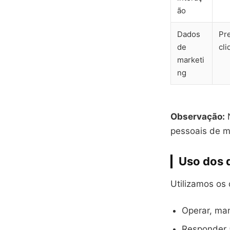
ão
Dados
Pre
de
cl
marketi
ng
Observação:
N
pessoais de m
Uso dos 
Utilizamos os
Operar, man
Responder a