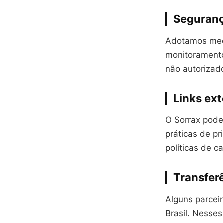
Seguranç
Adotamos medid
monitoramento
não autorizado
Links ex
O Sorrax pode 
práticas de p
políticas de c
Transfer
Alguns parcei
Brasil. Nesse