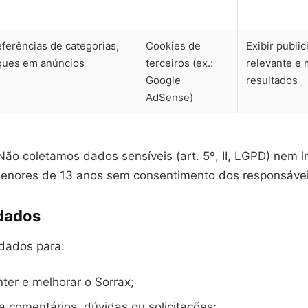
ferências de categorias,
Cookies de
Exibir publi
iques em anúncios
terceiros (ex.:
relevante e 
Google
resultados
AdSense)
ão coletamos dados sensíveis (art. 5º, II, LGPD) nem 
enores de 13 anos sem consentimento dos responsávei
dados
 dados para:
ter e melhorar o Sorrax;
 comentários, dúvidas ou solicitações;