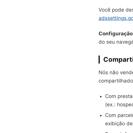
Você pode des
adssettings.g
Configuração
do seu navega
Comparti
Nós não vend
compartilhado
Com presta
(ex.: hospe
Com parceir
exibição de