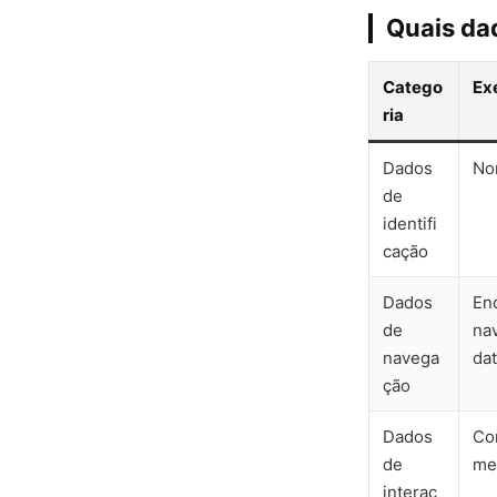
Quais da
Catego
Ex
ria
Dados
No
de
identifi
cação
Dados
End
de
nav
navega
da
ção
Dados
Co
de
me
interaç