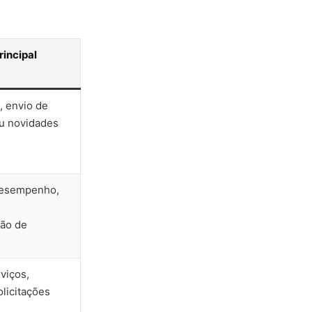
rincipal
, envio de
u novidades
desempenho,
ção de
viços,
licitações