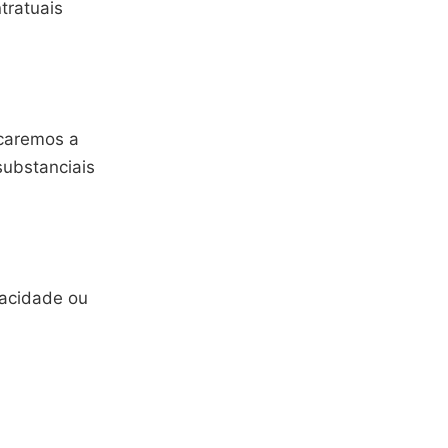
tratuais
icaremos a
substanciais
vacidade ou