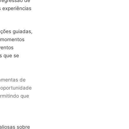
 regressão de
s experiências
ações guiadas,
r momentos
ventos
s que se
ramentas de
 oportunidade
rmitindo que
aliosas sobre