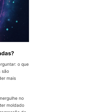
adas?
rguntar: o que
s são
der mais
mergulhe no
 ter moldado