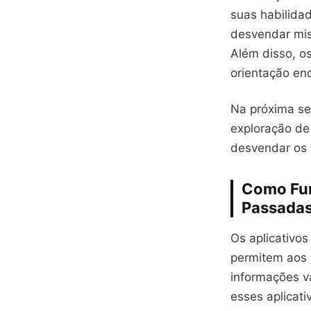
suas habilida
desvendar mis
Além disso, o
orientação en
Na próxima se
exploração de
desvendar os 
Como Fun
Passada
Os aplicativo
permitem aos 
informações v
esses aplicat