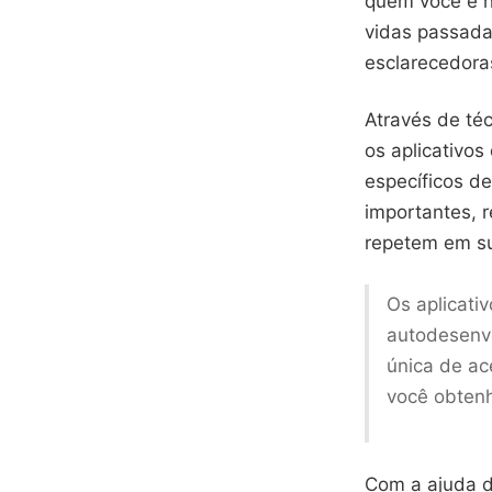
quem você é h
vidas passadas
esclarecedora
Através de té
os aplicativo
específicos de
importantes, 
repetem em s
Os aplicati
autodesenv
única de ac
você obtenh
Com a ajuda d