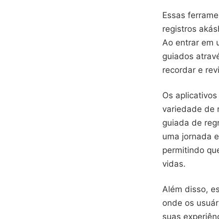
Essas ferrame
registros akás
Ao entrar em 
guiados atrav
recordar e re
Os aplicativo
variedade de 
guiada de reg
uma jornada e
permitindo qu
vidas.
Além disso, e
onde os usuár
suas experiên