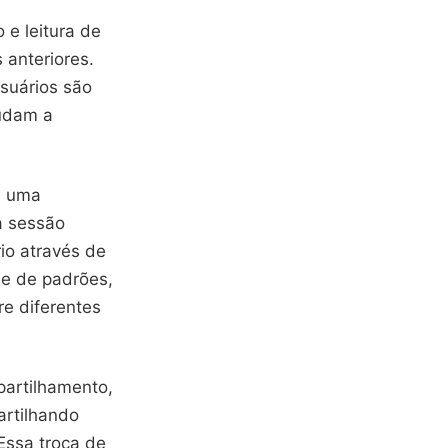
e leitura de
 anteriores.
suários são
judam a
m uma
a sessão
io através de
se de padrões,
e diferentes
partilhamento,
artilhando
Essa troca de