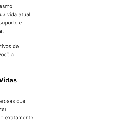
mesmo
a vida atual.
suporte e
a.
tivos de
você a
Vidas
derosas que
ter
mo exatamente