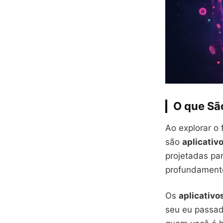
O que Sã
Ao explorar o
são
aplicativ
projetadas pa
profundamente
Os
aplicativo
seu eu passad