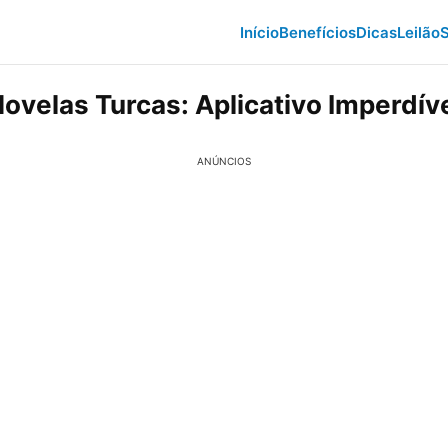
Início
Benefícios
Dicas
Leilão
S
ovelas Turcas: Aplicativo Imperdív
ANÚNCIOS