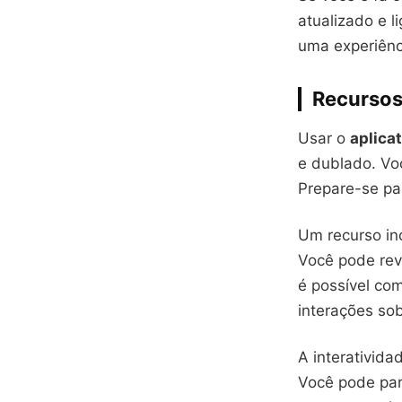
atualizado e 
uma experiênci
Recursos
Usar o
aplica
e dublado. Vo
Prepare-se pa
Um recurso inc
Você pode rev
é possível co
interações so
A interativida
Você pode par