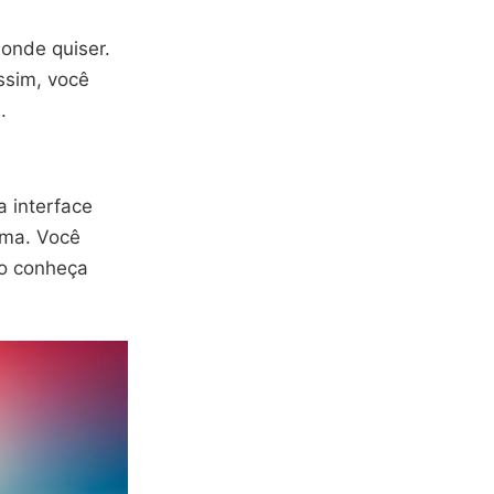
 onde quiser.
Assim, você
.
a interface
tima. Você
o conheça