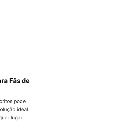
ara Fãs de
oritos pode
olução ideal.
uer lugar.