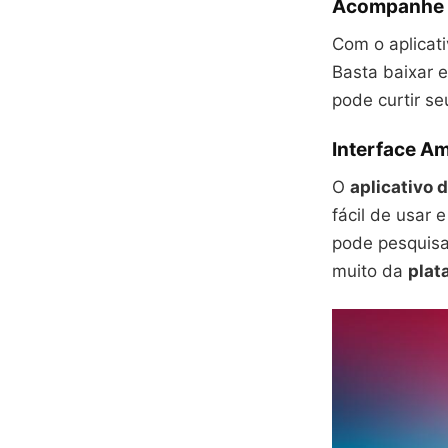
Acompanhe S
Com o aplicat
Basta baixar e
pode curtir s
Interface Am
O
aplicativo 
fácil de usar 
pode pesquis
muito da
plat