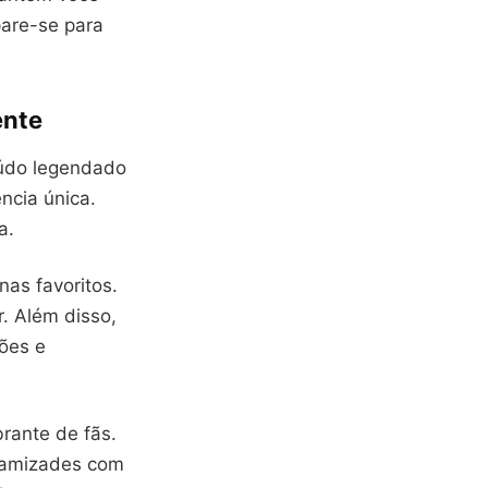
pare-se para
ente
eúdo legendado
ncia única.
a.
nas favoritos.
. Além disso,
sões e
brante de fãs.
s amizades com