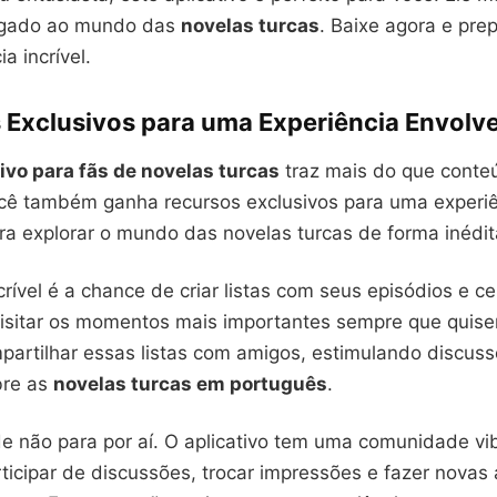
ligado ao mundo das
novelas turcas
. Baixe agora e pre
a incrível.
 Exclusivos para uma Experiência Envolv
tivo para fãs de novelas turcas
traz mais do que cont
cê também ganha recursos exclusivos para uma experiê
ra explorar o mundo das novelas turcas de forma inédit
rível é a chance de criar listas com seus episódios e ce
isitar os momentos mais importantes sempre que quiser
mpartilhar essas listas com amigos, estimulando discus
bre as
novelas turcas em português
.
de não para por aí. O aplicativo tem uma comunidade vi
ticipar de discussões, trocar impressões e fazer nova