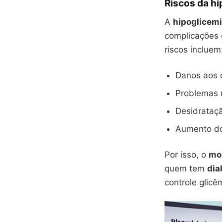
Riscos da hi
A
hipoglicem
complicações 
riscos incluem
Danos aos ó
Problemas 
Desidratação
Aumento do
Por isso, o
mon
quem tem
dia
controle glicêm