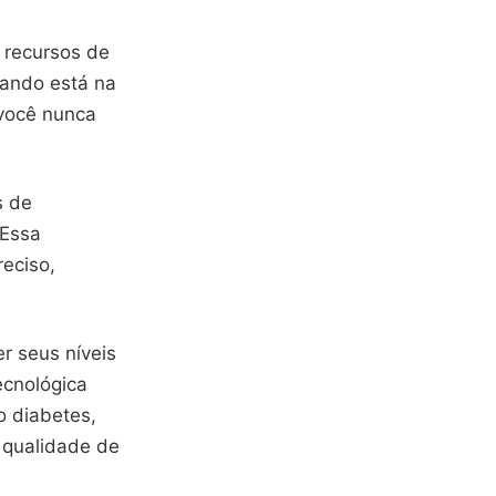
 recursos de
uando está na
 você nunca
s de
 Essa
reciso,
r seus níveis
ecnológica
o diabetes,
 qualidade de