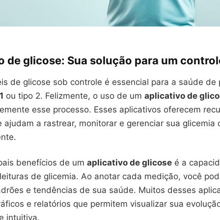
o de glicose: Sua solução para um control
eis de glicose sob controle é essencial para a saúde d
1
ou tipo 2. Felizmente, o uso de um
aplicativo de glic
rmemente esse processo. Esses aplicativos oferecem rec
 ajudam a rastrear, monitorar e gerenciar sua glicemia
ente.
pais benefícios de um
aplicativo de glicose
é a capaci
s leituras de glicemia. Ao anotar cada medição, você p
adrões e tendências de sua saúde. Muitos desses apli
áficos e relatórios que permitem visualizar sua evoluç
 intuitiva.