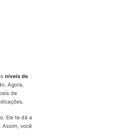
us
níveis de
do. Agora,
ceis de
dicações.
o. Ele te dá a
. Assim, você