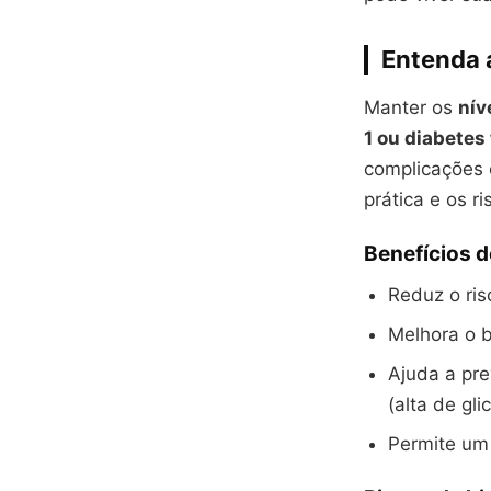
Entenda 
Manter os
nív
1 ou diabetes 
complicações e
prática e os r
Benefícios d
Reduz o ris
Melhora o b
Ajuda a pre
(alta de gli
Permite um