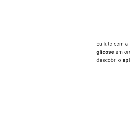
Eu luto com a 
glicose
em ord
descobri o
apl