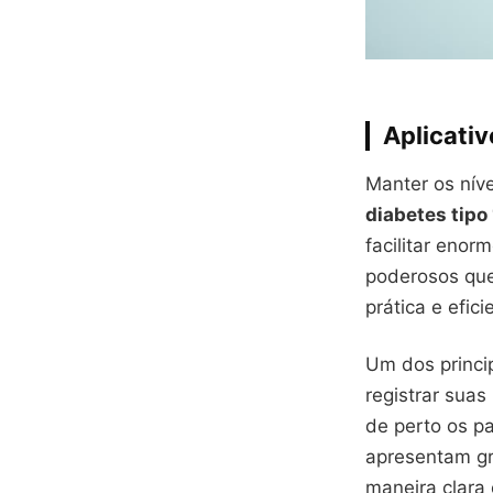
Aplicativ
Manter os nív
diabetes tipo 
facilitar eno
poderosos que
prática e efici
Um dos princi
registrar sua
de perto os p
apresentam gr
maneira clara e