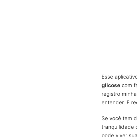
Esse aplicati
glicose
com fa
registro minha
entender. E r
Se você tem di
tranquilidade
pode viver su