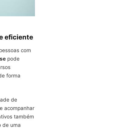
e eficiente
e pessoas com
ose
pode
ursos
 de forma
dade de
ode acompanhar
cativos também
ão de uma