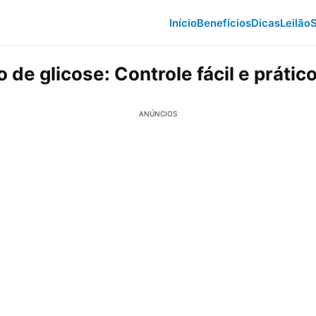
Início
Benefícios
Dicas
Leilão
S
o de glicose: Controle fácil e prátic
ANÚNCIOS