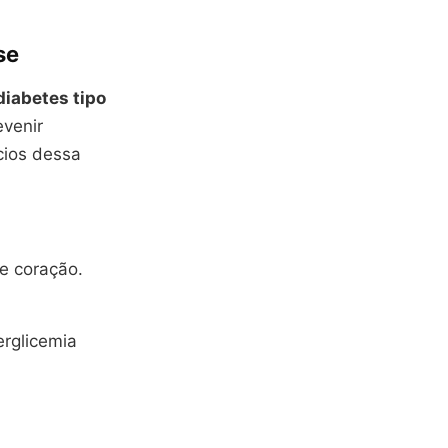
se
diabetes tipo
evenir
cios dessa
e coração.
erglicemia