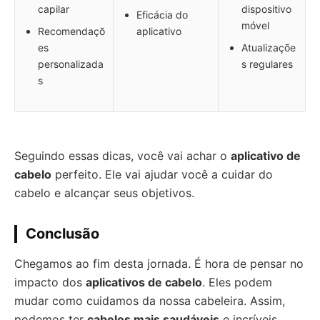
capilar
dispositivo
Eficácia do
móvel
Recomendaçõ
aplicativo
es
Atualizaçõe
personalizada
s regulares
s
Seguindo essas dicas, você vai achar o
aplicativo de
cabelo
perfeito. Ele vai ajudar você a cuidar do
cabelo e alcançar seus objetivos.
Conclusão
Chegamos ao fim desta jornada. É hora de pensar no
impacto dos
aplicativos de cabelo
. Eles podem
mudar como cuidamos da nossa cabeleira. Assim,
podemos ter
cabelos mais saudáveis
e incríveis.