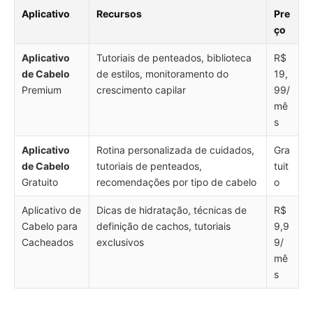
Aplicativo
Recursos
Pre
ço
Aplicativo
Tutoriais de penteados, biblioteca
R$
de Cabelo
de estilos, monitoramento do
19,
Premium
crescimento capilar
99/
mê
s
Aplicativo
Rotina personalizada de cuidados,
Gra
de Cabelo
tutoriais de penteados,
tuit
Gratuito
recomendações por tipo de cabelo
o
Aplicativo de
Dicas de hidratação, técnicas de
R$
Cabelo para
definição de cachos, tutoriais
9,9
Cacheados
exclusivos
9/
mê
s