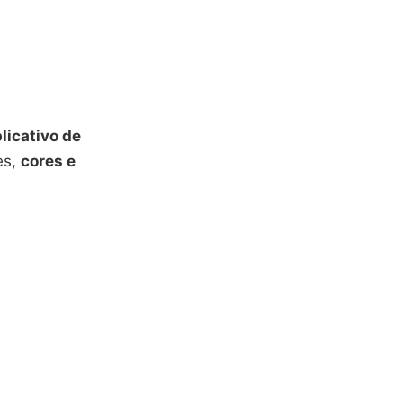
licativo de
es,
cores e