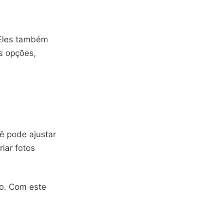
. Eles também
s opções,
ê pode ajustar
riar fotos
to. Com este