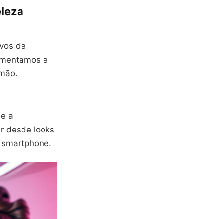
eleza
ivos de
rimentamos e
 mão.
ue a
r desde looks
u smartphone.