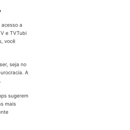
?
r acesso a
TV e TVTubi
s, você
er, seja no
burocracia. A
.
pps sugerem
as mais
ente