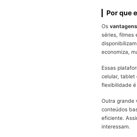
Por que e
Os
vantagens 
séries, filme
disponibiliza
economiza, ma
Essas platafo
celular, table
flexibilidade 
Outra grande
conteúdos bas
eficiente. As
interessam.