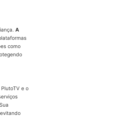
iança.
A
plataformas
ções como
rotegendo
 PlutoTV e o
serviços
 Sua
 evitando