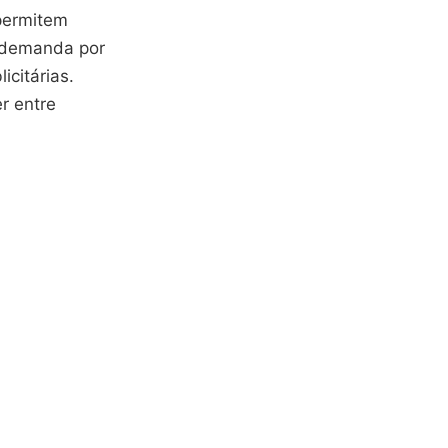
 permitem
A demanda por
icitárias.
r entre