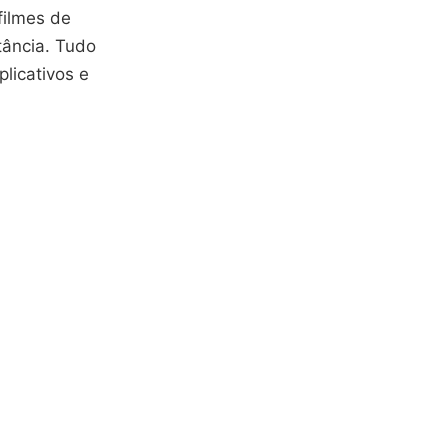
filmes de
tância. Tudo
licativos e