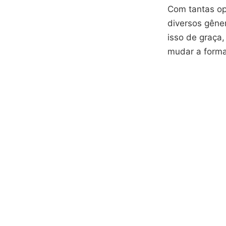
Com tantas op
diversos gêner
isso de graça,
mudar a form