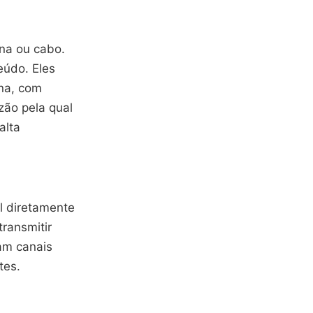
ena ou cabo.
údo. Eles
na, com
zão pela qual
alta
l diretamente
transmitir
am canais
tes.