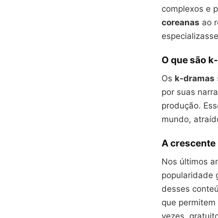
complexos e p
coreanas
ao r
especializass
O que são k
Os
k-dramas
por suas narr
produção. Ess
mundo, atraíd
A crescente
Nos últimos a
popularidade 
desses conte
que permitem 
vezes, gratuit