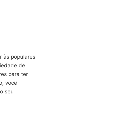
ir às populares
iedade de
res para ter
o, você
o seu