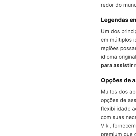
redor do mun
Legendas em
Um dos princi
em múltiplos 
regiões possa
idioma origina
para assistir
Opções de a
Muitos dos ap
opções de assi
flexibilidade
com suas nece
Viki, fornece
premium que d