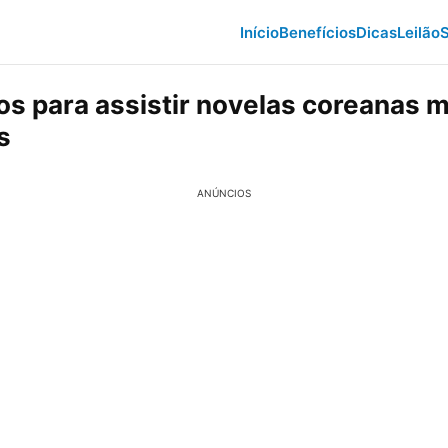
Início
Benefícios
Dicas
Leilão
S
os para assistir novelas coreanas 
s
ANÚNCIOS