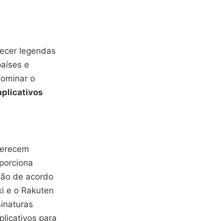
necer legendas
países e
dominar o
aplicativos
erecem
oporciona
pção de acordo
ki e o Rakuten
inaturas
licativos para