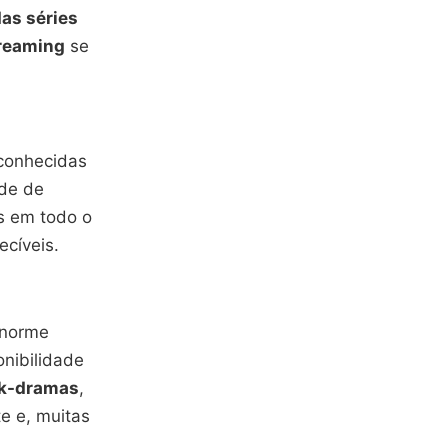
as séries
treaming
se
 conhecidas
ade de
s em todo o
ecíveis.
enorme
nibilidade
 k-dramas
,
e e, muitas