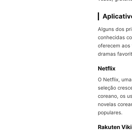
Aplicativ
Alguns dos pr
conhecidas com
oferecem aos 
dramas favori
Netflix
O Netflix, um
seleção cresc
coreano, os u
novelas corean
populares.
Rakuten Viki