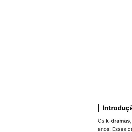
Introduç
Os
k-dramas
anos. Esses d