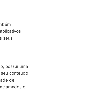
ambém
aplicativos
os seus
do, possui uma
 seu conteúdo
dade de
s aclamados e