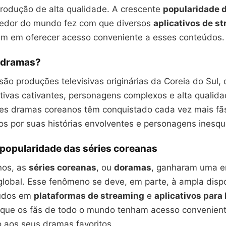
rodução de alta qualidade. A crescente
popularidade d
edor do mundo fez com que diversos
aplicativos de s
em em oferecer acesso conveniente a esses conteúdos.
-dramas?
são produções televisivas originárias da Coreia do Sul,
ativas cativantes, personagens complexos e alta qualid
es dramas coreanos têm conquistado cada vez mais fã
os por suas histórias envolventes e personagens inesqu
 popularidade das séries coreanas
nos, as
séries coreanas
, ou
doramas
, ganharam uma 
global. Esse fenômeno se deve, em parte, à ampla dispo
údos em
plataformas de streaming
e
aplicativos para
que os fãs de todo o mundo tenham acesso convenient
o aos seus dramas favoritos.