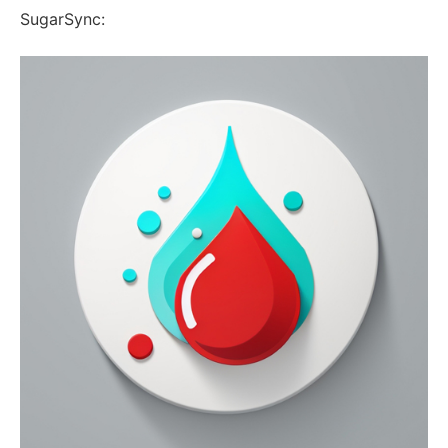
SugarSync: