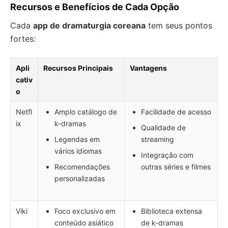
Recursos e Benefícios de Cada Opção
Cada
app de dramaturgia coreana
tem seus pontos
fortes:
Apli
Recursos Principais
Vantagens
cativ
o
Netfl
Amplo catálogo de
Facilidade de acesso
ix
k-dramas
Qualidade de
Legendas em
streaming
vários idiomas
Integração com
Recomendações
outras séries e filmes
personalizadas
Viki
Foco exclusivo em
Biblioteca extensa
conteúdo asiático
de k-dramas