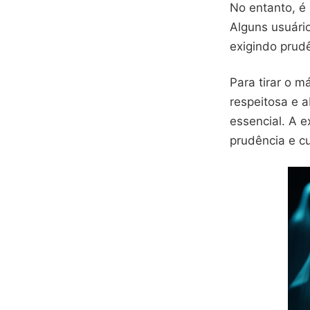
No entanto, é
Alguns usuári
exigindo prud
Para tirar o m
respeitosa e a
essencial. A 
prudência e c