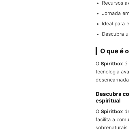
Recursos a
Jornada em
Ideal para 
Descubra u
O que é o
O
Spiritbox
é 
tecnologia av
desencarnada
Descubra co
espiritual
O
Spiritbox
de
facilita a com
sobrenaturais 