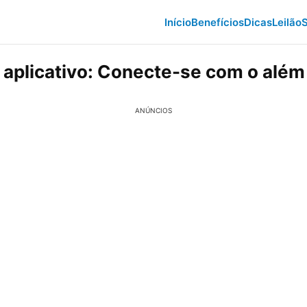
Início
Benefícios
Dicas
Leilão
S
x aplicativo: Conecte-se com o além
ANÚNCIOS