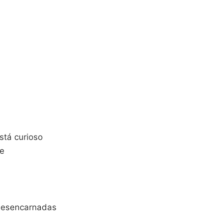
tá curioso
de
esencarnadas