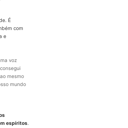
de. É
também com
a e
 uma voz
 consegui
s ao mesmo
nosso mundo
os
m espíritos
.