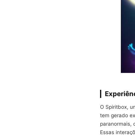
Experiênc
O Spiritbox, u
tem gerado ex
paranormais, 
Essas interaç