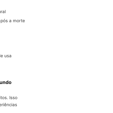
ral
após a morte
Ele usa
mundo
tos. Isso
eriências