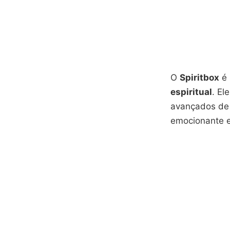
O
Spiritbox
é 
espiritual
. El
avançados de 
emocionante e