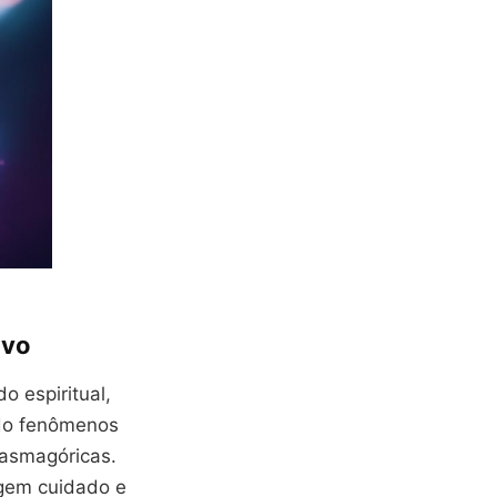
ivo
o espiritual,
ado fenômenos
tasmagóricas.
igem cuidado e