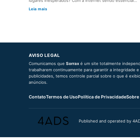
lugares inesperados? Com a internet sendo essencial…
Leia mais
AVISO LEGAL
Comunicamos que
Sorrax
é um site totalmente independ
trabalharem continuamente para garantir a integridade 
publicidades, temos controle parcial sobre o que é exib
anúncios.
Contato
Termos de Uso
Política de Privacidade
Sobre
Published and operated by 4AD