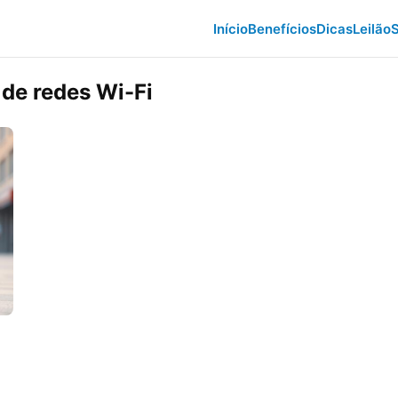
Início
Benefícios
Dicas
Leilão
S
 de redes Wi-Fi