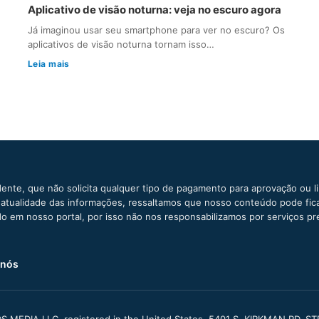
Aplicativo de visão noturna: veja no escuro agora
Já imaginou usar seu smartphone para ver no escuro? Os
aplicativos de visão noturna tornam isso…
Leia mais
ente, que não solicita qualquer tipo de pagamento para aprovação ou l
e atualidade das informações, ressaltamos que nosso conteúdo pode fi
ido em nosso portal, por isso não nos responsabilizamos por serviços pr
 nós
S MEDIA LLC, registered in the United States, 5401 S. KIRKMAN RD, S