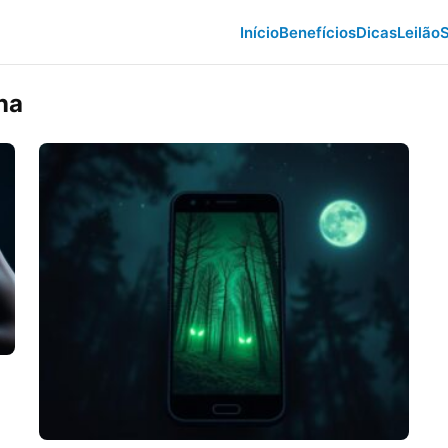
Início
Benefícios
Dicas
Leilão
S
na