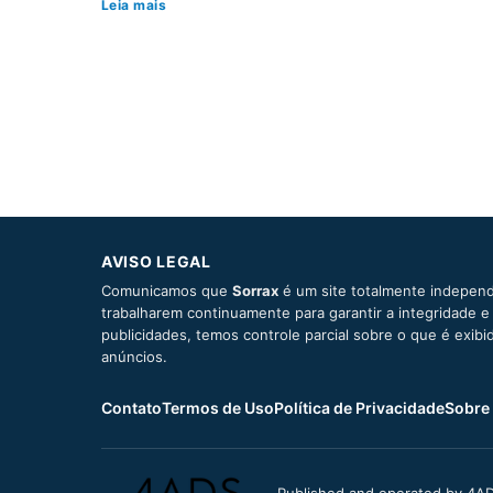
Leia mais
AVISO LEGAL
Comunicamos que
Sorrax
é um site totalmente independ
trabalharem continuamente para garantir a integridade 
publicidades, temos controle parcial sobre o que é exib
anúncios.
Contato
Termos de Uso
Política de Privacidade
Sobre
Published and operated by 4AD