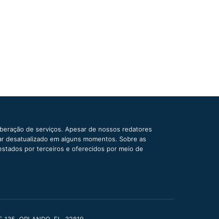
iberação de serviços. Apesar de nossos redatores
car desatualizado em alguns momentos. Sobre as
estados por terceiros e oferecidos por meio de
TE 135, ORLANDO, FL, 32819.