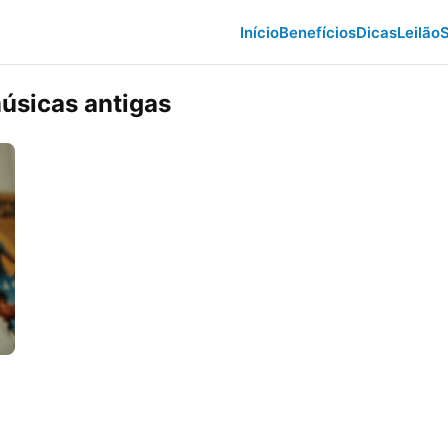
Início
Benefícios
Dicas
Leilão
S
músicas antigas
m