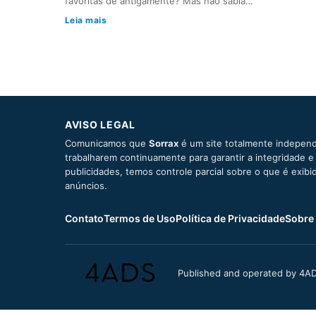
favoritas de antigamente? Mas não sabia…
Leia mais
AVISO LEGAL
Comunicamos que
Sorrax
é um site totalmente independ
trabalharem continuamente para garantir a integridade 
publicidades, temos controle parcial sobre o que é exib
anúncios.
Contato
Termos de Uso
Política de Privacidade
Sobre
Published and operated by 4AD