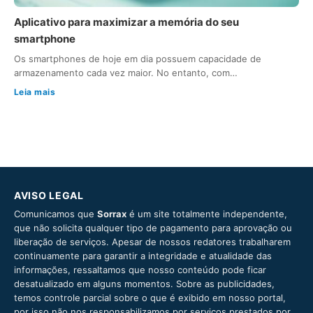
Aplicativo para maximizar a memória do seu
smartphone
Os smartphones de hoje em dia possuem capacidade de
armazenamento cada vez maior. No entanto, com…
Leia mais
AVISO LEGAL
Comunicamos que
Sorrax
é um site totalmente independente,
que não solicita qualquer tipo de pagamento para aprovação ou
liberação de serviços. Apesar de nossos redatores trabalharem
continuamente para garantir a integridade e atualidade das
informações, ressaltamos que nosso conteúdo pode ficar
desatualizado em alguns momentos. Sobre as publicidades,
temos controle parcial sobre o que é exibido em nosso portal,
por isso não nos responsabilizamos por serviços prestados por