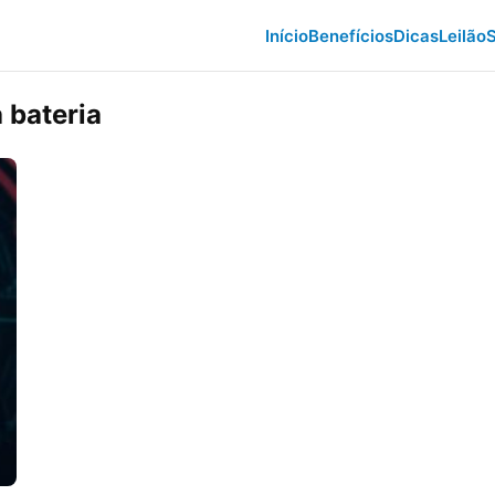
Início
Benefícios
Dicas
Leilão
S
 bateria