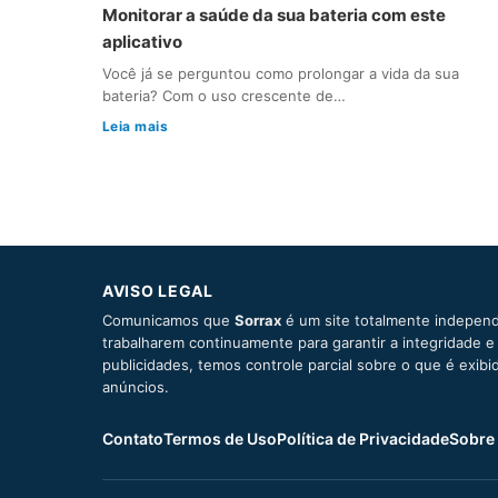
Monitorar a saúde da sua bateria com este
aplicativo
Você já se perguntou como prolongar a vida da sua
bateria? Com o uso crescente de…
Leia mais
AVISO LEGAL
Comunicamos que
Sorrax
é um site totalmente independ
trabalharem continuamente para garantir a integridade 
publicidades, temos controle parcial sobre o que é exib
anúncios.
Contato
Termos de Uso
Política de Privacidade
Sobre