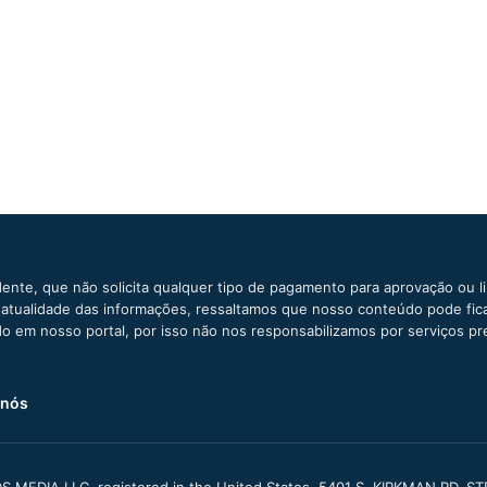
ente, que não solicita qualquer tipo de pagamento para aprovação ou l
e atualidade das informações, ressaltamos que nosso conteúdo pode fi
ido em nosso portal, por isso não nos responsabilizamos por serviços pr
 nós
S MEDIA LLC, registered in the United States, 5401 S. KIRKMAN RD, S