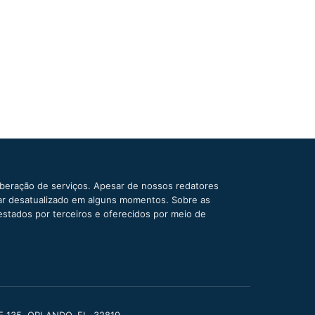
iberação de serviços. Apesar de nossos redatores
car desatualizado em alguns momentos. Sobre as
estados por terceiros e oferecidos por meio de
TE 135, ORLANDO, FL, 32819.