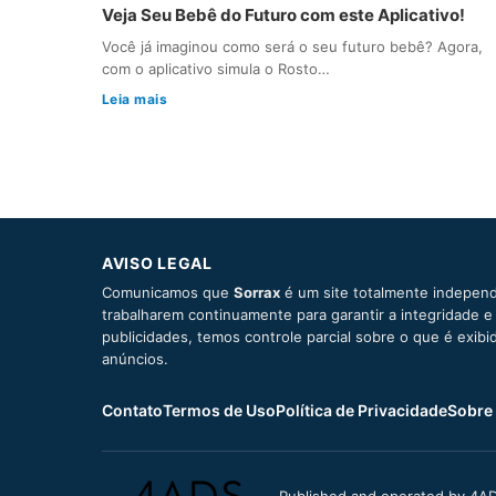
Veja Seu Bebê do Futuro com este Aplicativo!
Você já imaginou como será o seu futuro bebê? Agora,
com o aplicativo simula o Rosto…
Leia mais
AVISO LEGAL
Comunicamos que
Sorrax
é um site totalmente independ
trabalharem continuamente para garantir a integridade 
publicidades, temos controle parcial sobre o que é exib
anúncios.
Contato
Termos de Uso
Política de Privacidade
Sobre
Published and operated by 4AD