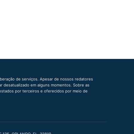
iberação de serviços. Apesar de nossos redatores
car desatualizado em alguns momentos. Sobre as
estados por terceiros e oferecidos por meio de
TE 135, ORLANDO, FL, 32819.