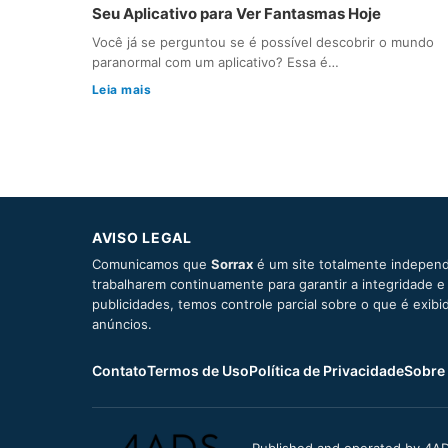
Seu Aplicativo para Ver Fantasmas Hoje
Você já se perguntou se é possível descobrir o mundo
paranormal com um aplicativo? Essa é…
Leia mais
AVISO LEGAL
Comunicamos que
Sorrax
é um site totalmente independ
trabalharem continuamente para garantir a integridade 
publicidades, temos controle parcial sobre o que é exib
anúncios.
Contato
Termos de Uso
Política de Privacidade
Sobre
Published and operated by 4AD