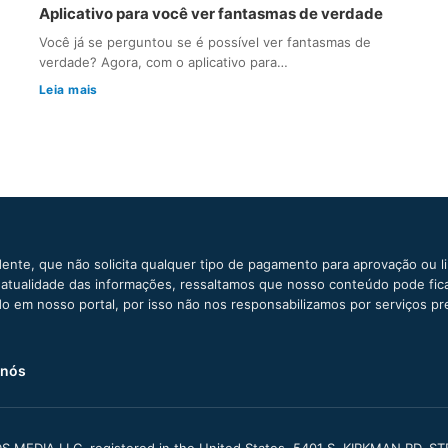
Aplicativo para você ver fantasmas de verdade
Você já se perguntou se é possível ver fantasmas de
verdade? Agora, com o aplicativo para…
Leia mais
ente, que não solicita qualquer tipo de pagamento para aprovação ou l
e atualidade das informações, ressaltamos que nosso conteúdo pode fi
ido em nosso portal, por isso não nos responsabilizamos por serviços pr
 nós
S MEDIA LLC, registered in the United States, 5401 S. KIRKMAN RD, S