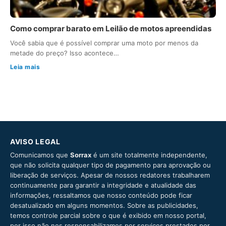
Como comprar barato em Leilão de motos apreendidas
Você sabia que é possível comprar uma moto por menos da
metade do preço? Isso acontece…
Leia mais
AVISO LEGAL
Comunicamos que
Sorrax
é um site totalmente independente,
que não solicita qualquer tipo de pagamento para aprovação ou
liberação de serviços. Apesar de nossos redatores trabalharem
continuamente para garantir a integridade e atualidade das
informações, ressaltamos que nosso conteúdo pode ficar
desatualizado em alguns momentos. Sobre as publicidades,
temos controle parcial sobre o que é exibido em nosso portal,
por isso não nos responsabilizamos por serviços prestados por