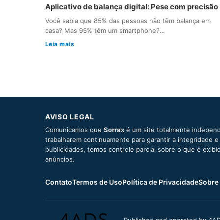
Aplicativo de balança digital: Pese com precisão
Você sabia que 85% das pessoas não têm balança em
casa? Mas 95% têm um smartphone?…
Leia mais
AVISO LEGAL
Comunicamos que
Sorrax
é um site totalmente independ
trabalharem continuamente para garantir a integridade 
publicidades, temos controle parcial sobre o que é exib
anúncios.
Contato
Termos de Uso
Política de Privacidade
Sobre
Published and operated by 4AD