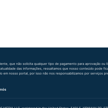
ente, que não solicita qualquer tipo de pagamento para aprovação ou l
e atualidade das informações, ressaltamos que nosso conteúdo pode fi
ido em nosso portal, por isso não nos responsabilizamos por serviços pr
 nós
S MEDIA LLC, registered in the United States, 5401 S. KIRKMAN RD, S