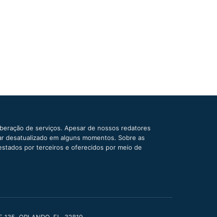
iberação de serviços. Apesar de nossos redatores
car desatualizado em alguns momentos. Sobre as
estados por terceiros e oferecidos por meio de
TE 135, ORLANDO, FL, 32819.