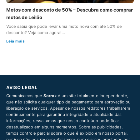
Motos com desconto de 50% – Descubra como comprar
motos de Leilão
Você sabia que pode levar uma moto nova com até 50% de
desconto? Veja como agora!…
Leia mais
AVISO LEGAL
Comunicamos que
Sorrax
é um site totalmente independente,
que não solicita qualquer tipo de pagamento para aprovação ou
liberação de serviços. Apesar de nossos redatores trabalharem
continuamente para garantir a integridade e atualidade das
informações, ressaltamos que nosso conteúdo pode ficar
desatualizado em alguns momentos. Sobre as publicidades,
temos controle parcial sobre o que é exibido em nosso portal,
por isso não nos responsabilizamos por serviços prestados por