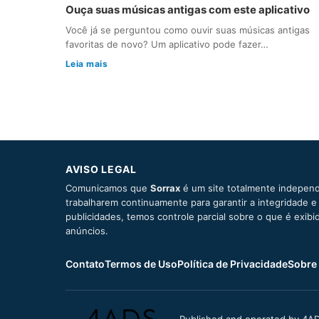
Ouça suas músicas antigas com este aplicativo
Você já se perguntou como ouvir suas músicas antigas
favoritas de novo? Um aplicativo pode fazer…
Leia mais
AVISO LEGAL
Comunicamos que
Sorrax
é um site totalmente independ
trabalharem continuamente para garantir a integridade 
publicidades, temos controle parcial sobre o que é exib
anúncios.
Contato
Termos de Uso
Política de Privacidade
Sobre
Published and operated by 4AD