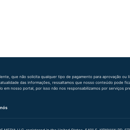
ente, que não solicita qualquer tipo de pagamento para aprovação ou l
e atualidade das informações, ressaltamos que nosso conteúdo pode fi
ido em nosso portal, por isso não nos responsabilizamos por serviços pr
 nós
S MEDIA LLC, registered in the United States, 5401 S. KIRKMAN RD, S