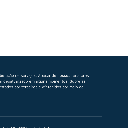
iberação de serviços. Apesar de nossos redatores
car desatualizado em alguns momentos. Sobre as
estados por terceiros e oferecidos por meio de
TE 135, ORLANDO, FL, 32819.