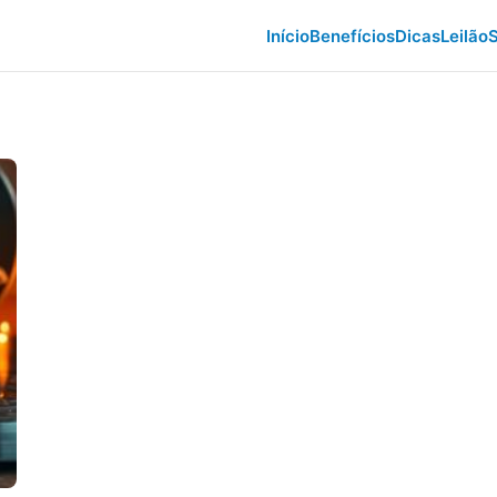
Início
Benefícios
Dicas
Leilão
S