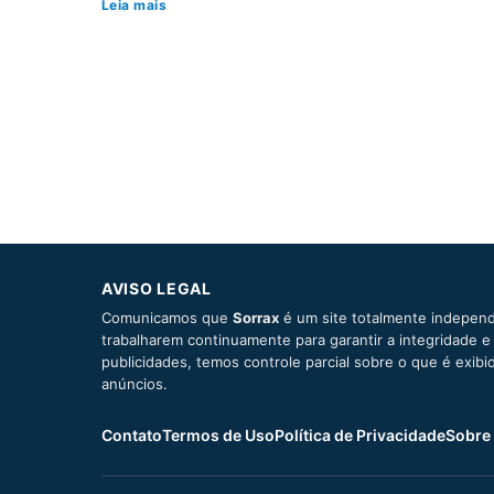
Leia mais
AVISO LEGAL
Comunicamos que
Sorrax
é um site totalmente independ
trabalharem continuamente para garantir a integridade 
publicidades, temos controle parcial sobre o que é exib
anúncios.
Contato
Termos de Uso
Política de Privacidade
Sobre