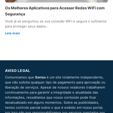
Os Melhores Aplicativos para Acessar Redes WiFi com
Segurança
Você já se perguntou se sua conexão WiFi é segura o suficiente
para proteger seus dados…
Leia mais
AVISO LEGAL
Comunicamos que
Sorrax
é um site totalmente independente,
que não solicita qualquer tipo de pagamento para aprovação ou
liberação de serviços. Apesar de nossos redatores trabalharem
continuamente para garantir a integridade e atualidade das
informações, ressaltamos que nosso conteúdo pode ficar
desatualizado em alguns momentos. Sobre as publicidades,
temos controle parcial sobre o que é exibido em nosso portal,
por isso não nos responsabilizamos por serviços prestados por