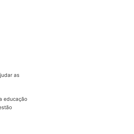
judar as
na educação
estão