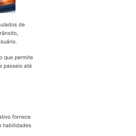
imulados de
rânsito,
suário.
o que permite
e passeio até
ativo fornece
m habilidades