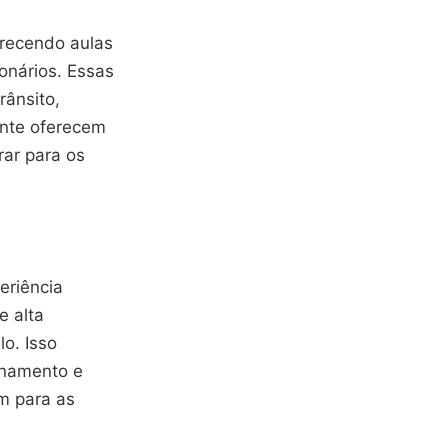
erecendo aulas
ionários. Essas
rânsito,
ente oferecem
rar para os
eriência
e alta
lo. Isso
onamento e
m para as