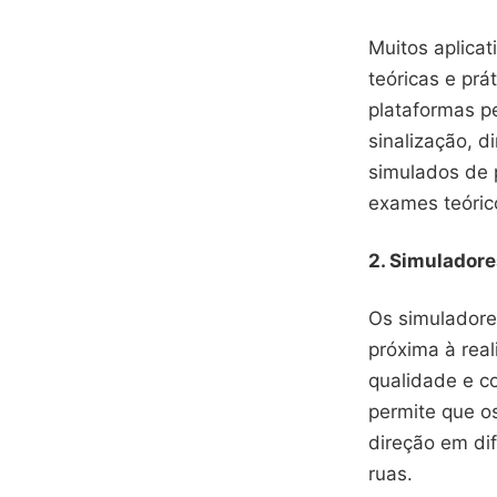
Muitos aplicat
teóricas e prá
plataformas p
sinalização, d
simulados de 
exames teóric
2. Simuladore
Os simuladore
próxima à real
qualidade e co
permite que o
direção em di
ruas.