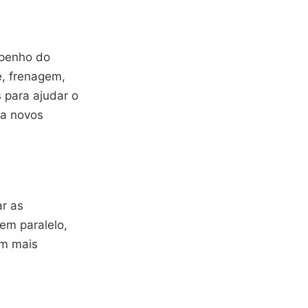
mpenho do
e, frenagem,
 para ajudar o
ra novos
ar as
em paralelo,
em mais