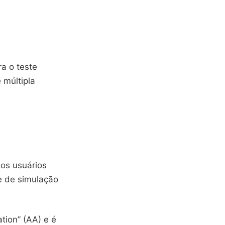
a o teste
 múltipla
 os usuários
e de simulação
tion” (AA) e é