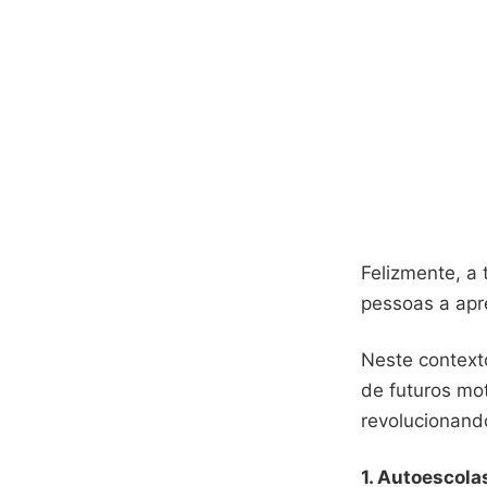
Felizmente, a
pessoas a apre
Neste context
de futuros mot
revolucionand
1. Autoescolas