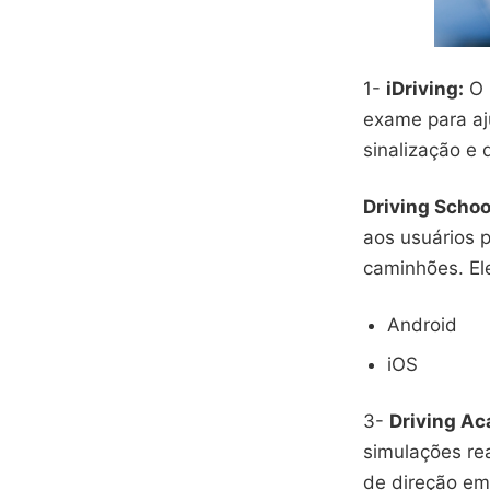
1-
iDriving:
O 
exame para aju
sinalização e 
Driving Schoo
aos usuários 
caminhões. Ele
Android
iOS
3-
Driving Ac
simulações rea
de direção em